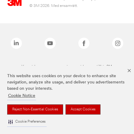
© 3M 2026. Med ensamrätt.
Varumärken som anges ovan är varumärken som tillhör 3M.
This website uses cookies on your device to enhance site
navigation, analyze site usage, and deliver you advertisements
based on your interests.
Cookie Notice
Reject Non-Essential Cookies
Accept Cookies
Cookie Preferences