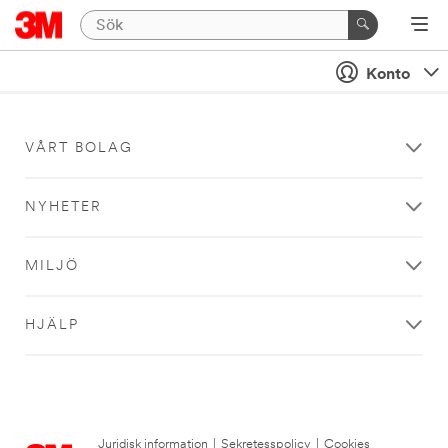
Konto
VÅRT BOLAG
NYHETER
MILJÖ
HJÄLP
Juridisk information
|
Sekretesspolicy
|
Cookies