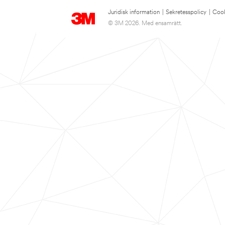
Juridisk information
|
Sekretesspolicy
|
Cook
© 3M 2026. Med ensamrätt.