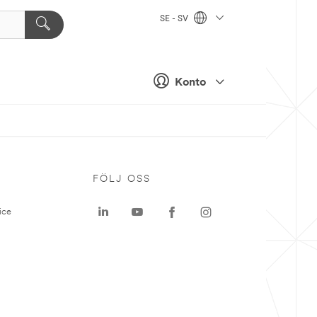
SE - SV
Konto
P
FÖLJ OSS
ice