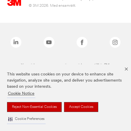
© 3M 2026. Med ensamrätt.
Varumärken som anges ovan är varumärken som tillhör 3M.
This website uses cookies on your device to enhance site
navigation, analyze site usage, and deliver you advertisements
based on your interests.
Cookie Notice
Reject Non-Essential Cookies
Accept Cookies
Cookie Preferences