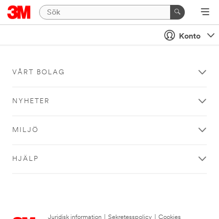
Konto
VÅRT BOLAG
NYHETER
MILJÖ
HJÄLP
Juridisk information
|
Sekretesspolicy
|
Cookies