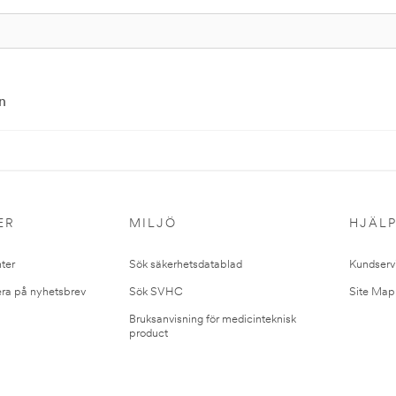
n
ER
MILJÖ
HJÄL
ter
Sök säkerhetsdatablad
Kundserv
ra på nyhetsbrev
Sök SVHC
Site Map
Bruksanvisning för medicinteknisk
product