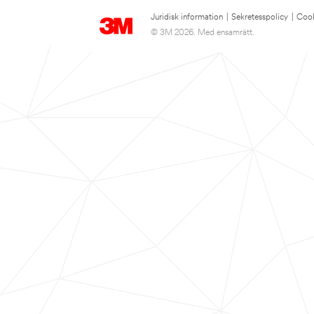
Juridisk information
|
Sekretesspolicy
|
Cook
© 3M 2026. Med ensamrätt.