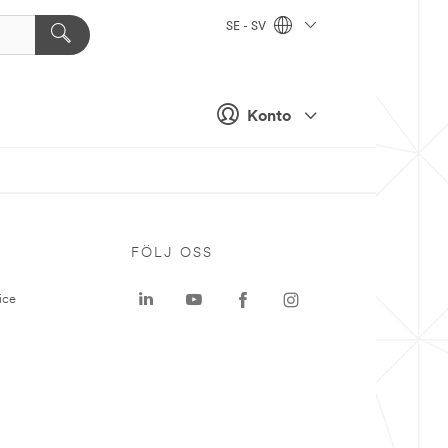
SE - SV
Konto
P
FÖLJ OSS
ice