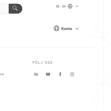
SE - SV
Konto
P
FÖLJ OSS
ice