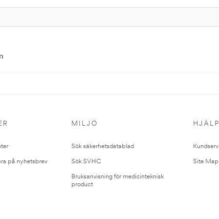
n
ER
MILJÖ
HJÄL
ter
Sök säkerhetsdatablad
Kundserv
ra på nyhetsbrev
Sök SVHC
Site Map
Bruksanvisning för medicinteknisk
product