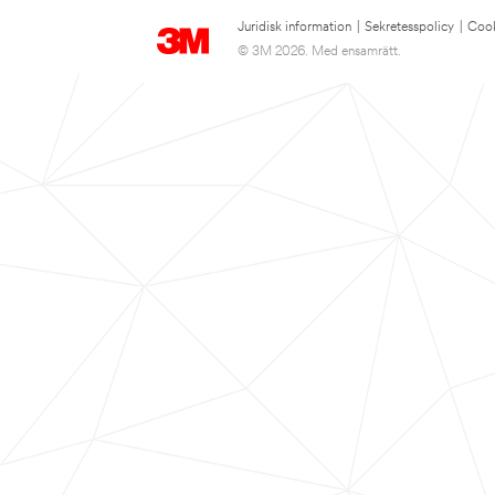
Juridisk information
|
Sekretesspolicy
|
Cook
© 3M 2026. Med ensamrätt.