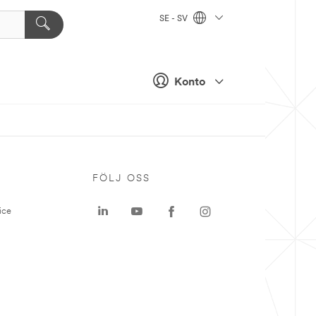
SE - SV
Konto
P
FÖLJ OSS
ice