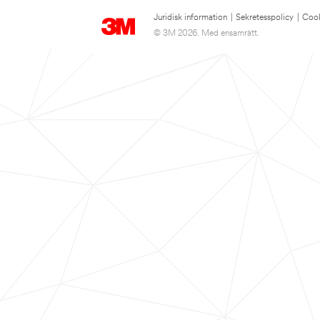
Juridisk information
|
Sekretesspolicy
|
Cook
© 3M 2026. Med ensamrätt.