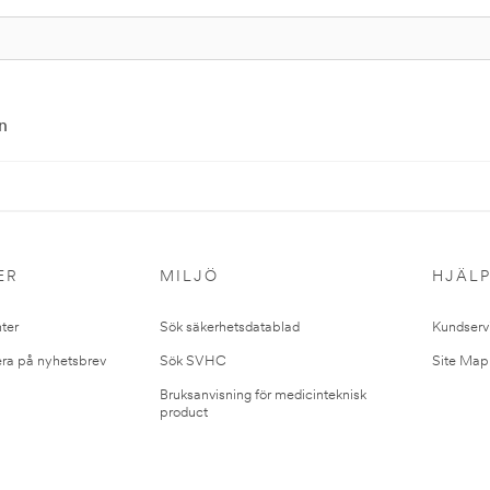
n
ER
MILJÖ
HJÄL
ter
Sök säkerhetsdatablad
Kundserv
ra på nyhetsbrev
Sök SVHC
Site Map
Bruksanvisning för medicinteknisk
product