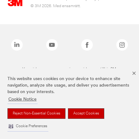
© 3M 2026. Med ensamrätt.
Varumärken som anges ovan är varumärken som tillhör 3M.
This website uses cookies on your device to enhance site
navigation, analyze site usage, and deliver you advertisements
based on your interests.
Cookie Notice
Reject Non-Essential Cookies
Accept Cookies
Cookie Preferences