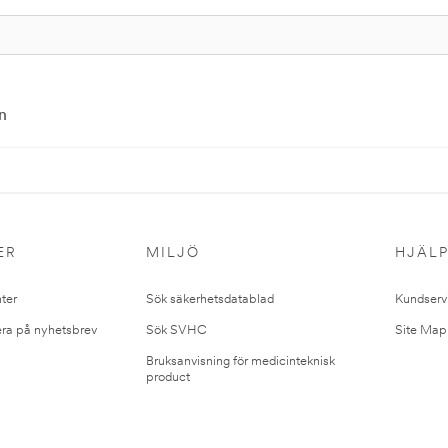
n
ER
MILJÖ
HJÄL
ter
Sök säkerhetsdatablad
Kundserv
ra på nyhetsbrev
Sök SVHC
Site Map
Bruksanvisning för medicinteknisk
product