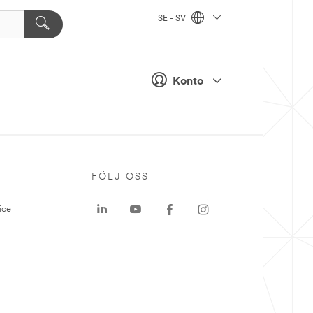
SE - SV
Konto
P
FÖLJ OSS
ice