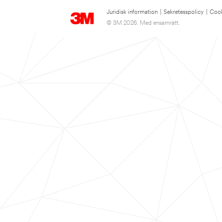
Juridisk information
|
Sekretesspolicy
|
Cook
© 3M 2026. Med ensamrätt.