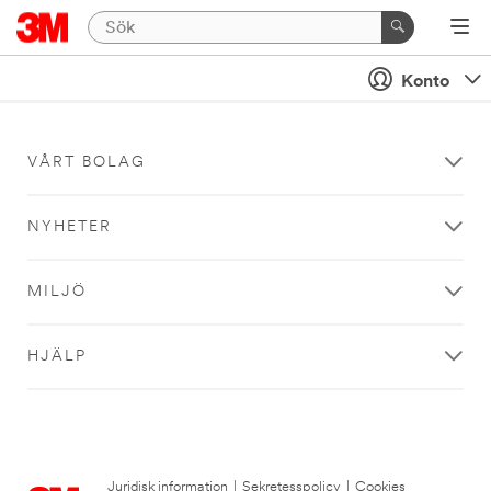
Konto
VÅRT BOLAG
NYHETER
MILJÖ
HJÄLP
Juridisk information
|
Sekretesspolicy
|
Cookies