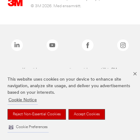
© 3M 2026. Med ensamrätt.
Varumärken som anges ovan är varumärken som tillhör 3M.
This website uses cookies on your device to enhance site
navigation, analyze site usage, and deliver you advertisements
based on your interests.
Cookie Notice
Reject Non-Essential Cookies
Accept Cookies
Cookie Preferences