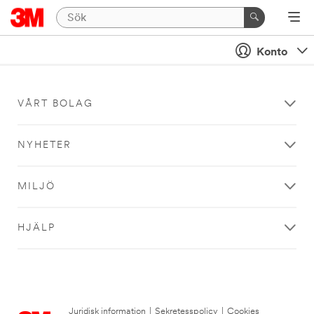
Konto
VÅRT BOLAG
NYHETER
MILJÖ
HJÄLP
Juridisk information
|
Sekretesspolicy
|
Cookies