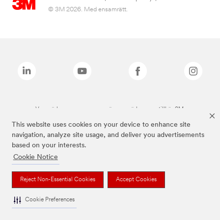
© 3M 2026. Med ensamrätt.
Varumärken som anges ovan är varumärken som tillhör 3M.
This website uses cookies on your device to enhance site
navigation, analyze site usage, and deliver you advertisements
based on your interests.
Cookie Notice
Reject Non-Essential Cookies
Accept Cookies
Cookie Preferences