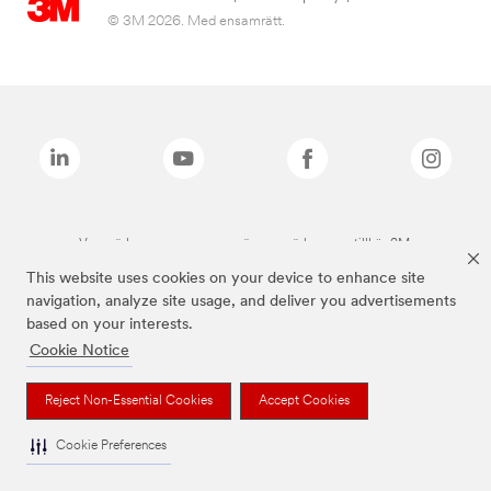
© 3M 2026. Med ensamrätt.
Varumärken som anges ovan är varumärken som tillhör 3M.
This website uses cookies on your device to enhance site
navigation, analyze site usage, and deliver you advertisements
based on your interests.
Cookie Notice
Reject Non-Essential Cookies
Accept Cookies
Cookie Preferences