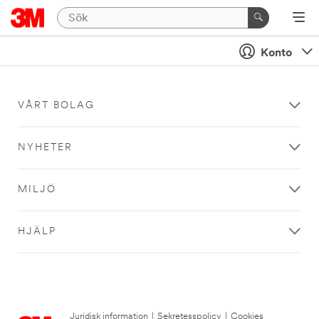
Konto
VÅRT BOLAG
NYHETER
MILJÖ
HJÄLP
Juridisk information
|
Sekretesspolicy
|
Cookies