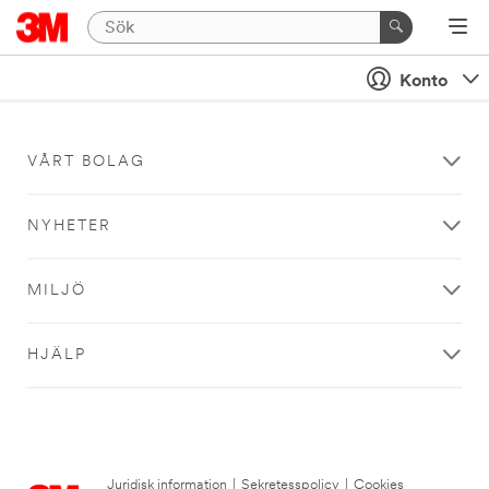
Konto
VÅRT BOLAG
NYHETER
MILJÖ
HJÄLP
Juridisk information
|
Sekretesspolicy
|
Cookies