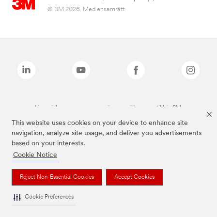
© 3M 2026. Med ensamrätt.
Varumärken som anges ovan är varumärken som tillhör 3M.
This website uses cookies on your device to enhance site
navigation, analyze site usage, and deliver you advertisements
based on your interests.
Cookie Notice
Reject Non-Essential Cookies
Accept Cookies
Cookie Preferences