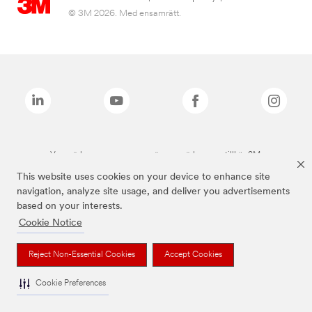
© 3M 2026. Med ensamrätt.
Varumärken som anges ovan är varumärken som tillhör 3M.
This website uses cookies on your device to enhance site
navigation, analyze site usage, and deliver you advertisements
based on your interests.
Cookie Notice
Reject Non-Essential Cookies
Accept Cookies
Cookie Preferences