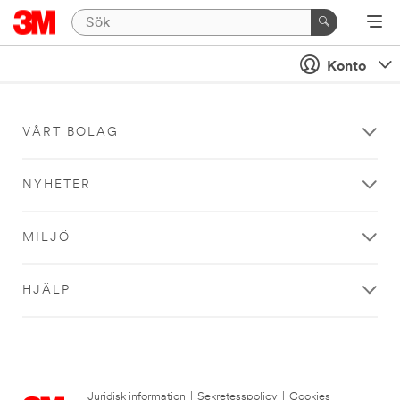
Konto
VÅRT BOLAG
NYHETER
MILJÖ
HJÄLP
Juridisk information
|
Sekretesspolicy
|
Cookies