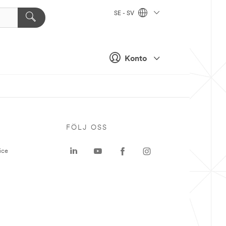
SE - SV
Konto
P
FÖLJ OSS
ice