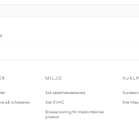
n
ER
MILJÖ
HJÄL
ter
Sök säkerhetsdatablad
Kundserv
ra på nyhetsbrev
Sök SVHC
Site Map
Bruksanvisning för medicinteknisk
product