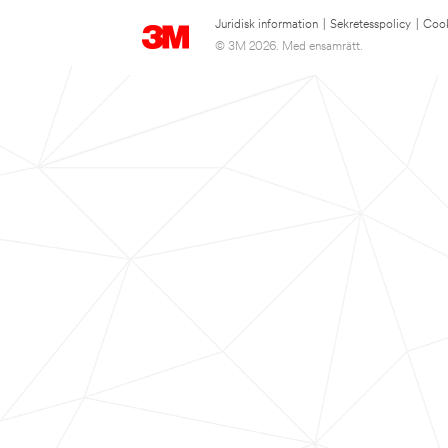
Juridisk information
|
Sekretesspolicy
|
Cook
© 3M 2026. Med ensamrätt.