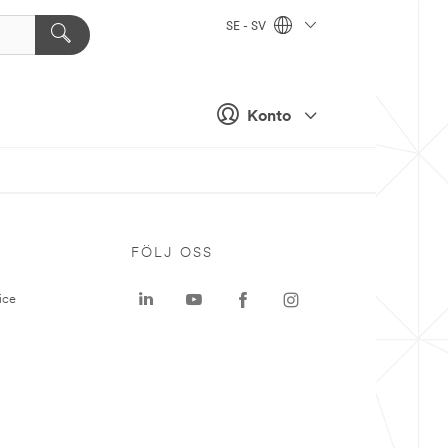
SE - SV
Konto
P
FÖLJ OSS
ice