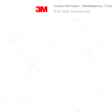
Juridisk information
|
Sekretesspolicy
|
Cook
© 3M 2026. Med ensamrätt.