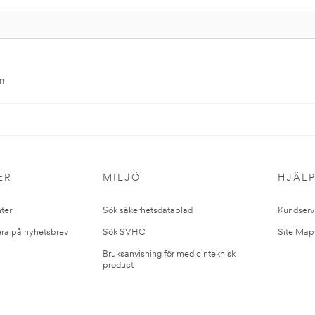
n
ER
MILJÖ
HJÄL
ter
Sök säkerhetsdatablad
Kundserv
ra på nyhetsbrev
Sök SVHC
Site Map
Bruksanvisning för medicinteknisk
product