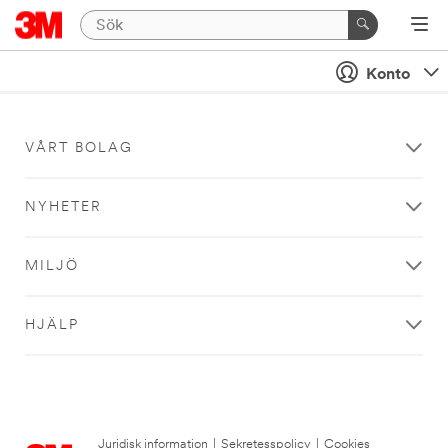
Konto
VÅRT BOLAG
NYHETER
MILJÖ
HJÄLP
Juridisk information
|
Sekretesspolicy
|
Cookies