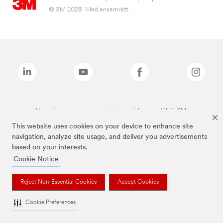
© 3M 2026. Med ensamrätt.
Varumärken som anges ovan är varumärken som tillhör 3M.
This website uses cookies on your device to enhance site
navigation, analyze site usage, and deliver you advertisements
based on your interests.
Cookie Notice
Reject Non-Essential Cookies
Accept Cookies
Cookie Preferences