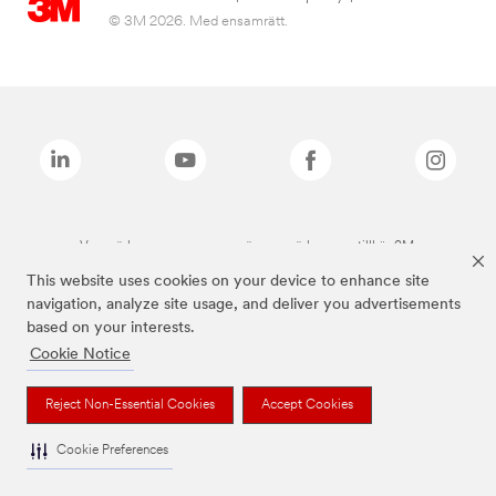
© 3M 2026. Med ensamrätt.
Varumärken som anges ovan är varumärken som tillhör 3M.
This website uses cookies on your device to enhance site
navigation, analyze site usage, and deliver you advertisements
based on your interests.
Cookie Notice
Reject Non-Essential Cookies
Accept Cookies
Cookie Preferences