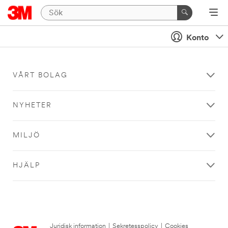
Konto
VÅRT BOLAG
NYHETER
MILJÖ
HJÄLP
Juridisk information
|
Sekretesspolicy
|
Cookies