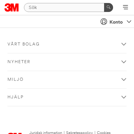
Konto
VÅRT BOLAG
NYHETER
MILJÖ
HJÄLP
Juridisk information
|
Sekretesspolicy
|
Cookies