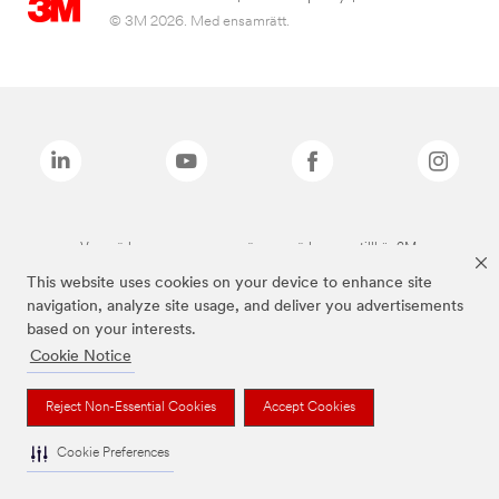
© 3M 2026. Med ensamrätt.
Varumärken som anges ovan är varumärken som tillhör 3M.
This website uses cookies on your device to enhance site
navigation, analyze site usage, and deliver you advertisements
based on your interests.
Cookie Notice
Reject Non-Essential Cookies
Accept Cookies
Cookie Preferences