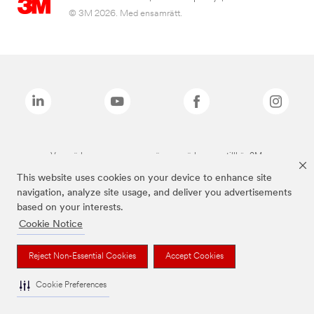
© 3M 2026. Med ensamrätt.
Varumärken som anges ovan är varumärken som tillhör 3M.
This website uses cookies on your device to enhance site
navigation, analyze site usage, and deliver you advertisements
based on your interests.
Cookie Notice
Reject Non-Essential Cookies
Accept Cookies
Cookie Preferences