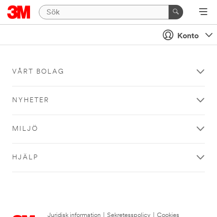
Konto
VÅRT BOLAG
NYHETER
MILJÖ
HJÄLP
Juridisk information
|
Sekretesspolicy
|
Cookies