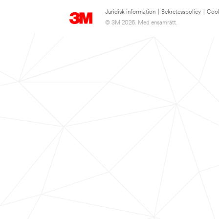
Juridisk information
|
Sekretesspolicy
|
Cook
© 3M 2026. Med ensamrätt.