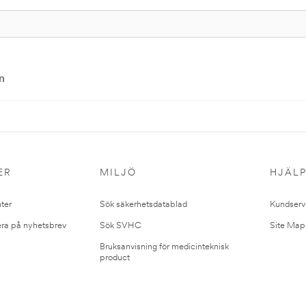
n
ER
MILJÖ
HJÄL
ter
Sök säkerhetsdatablad
Kundserv
ra på nyhetsbrev
Sök SVHC
Site Map
Bruksanvisning för medicinteknisk
product