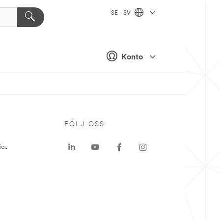
SE - SV
Konto
P
FÖLJ OSS
ice