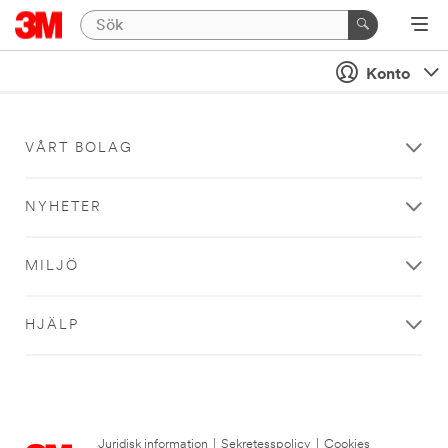
Konto
VÅRT BOLAG
NYHETER
MILJÖ
HJÄLP
Juridisk information
|
Sekretesspolicy
|
Cookies