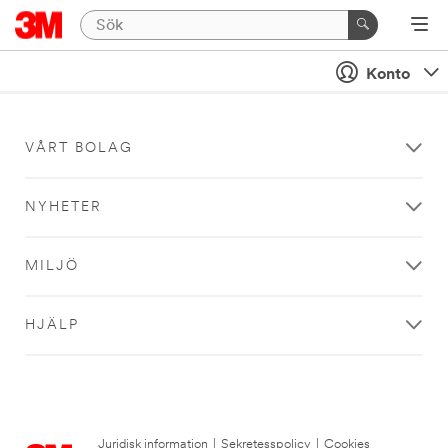
Konto
VÅRT BOLAG
NYHETER
MILJÖ
HJÄLP
Juridisk information
|
Sekretesspolicy
|
Cookies