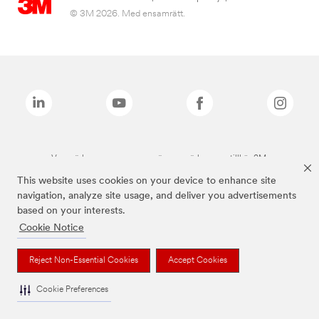
© 3M 2026. Med ensamrätt.
Varumärken som anges ovan är varumärken som tillhör 3M.
This website uses cookies on your device to enhance site
navigation, analyze site usage, and deliver you advertisements
based on your interests.
Cookie Notice
Reject Non-Essential Cookies
Accept Cookies
Cookie Preferences