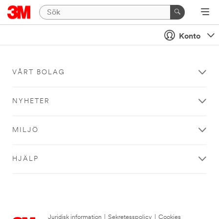
Konto
VÅRT BOLAG
NYHETER
MILJÖ
HJÄLP
Juridisk information
|
Sekretesspolicy
|
Cookies