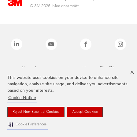
© 3M 2026. Med ensamrätt.
Varumärken som anges ovan är varumärken som tillhör 3M.
This website uses cookies on your device to enhance site
navigation, analyze site usage, and deliver you advertisements
based on your interests.
Cookie Notice
Reject Non-Essential Cookies
Accept Cookies
Cookie Preferences