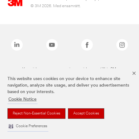
© 3M 2026. Med ensamrätt.
Varumärken som anges ovan är varumärken som tillhör 3M.
This website uses cookies on your device to enhance site
navigation, analyze site usage, and deliver you advertisements
based on your interests.
Cookie Notice
Reject Non-Essential Cookies
Accept Cookies
Cookie Preferences