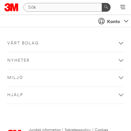
Konto
VÅRT BOLAG
NYHETER
MILJÖ
HJÄLP
Juridisk information
|
Sekretesspolicy
|
Cookies