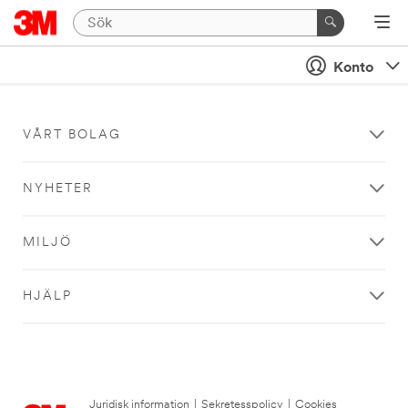
Konto
VÅRT BOLAG
NYHETER
MILJÖ
HJÄLP
Juridisk information
|
Sekretesspolicy
|
Cookies