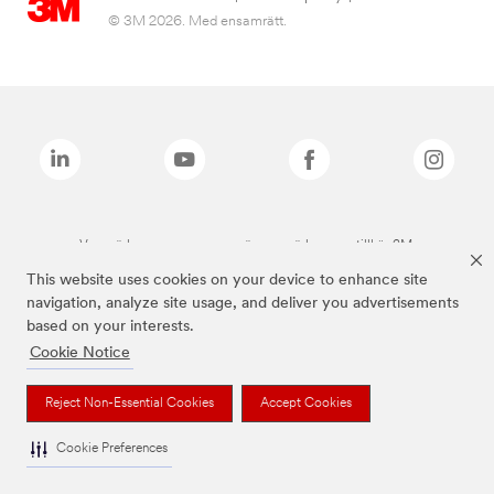
© 3M 2026. Med ensamrätt.
Varumärken som anges ovan är varumärken som tillhör 3M.
This website uses cookies on your device to enhance site
navigation, analyze site usage, and deliver you advertisements
based on your interests.
Cookie Notice
Reject Non-Essential Cookies
Accept Cookies
Cookie Preferences