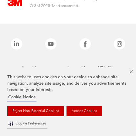
© 3M 2026. Med ensamrätt.
Varumärken som anges ovan är varumärken som tillhör 3M.
This website uses cookies on your device to enhance site
navigation, analyze site usage, and deliver you advertisements
based on your interests.
Cookie Notice
Reject Non-Essential Cookies
Accept Cookies
Cookie Preferences