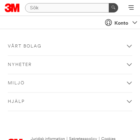
Konto
VÅRT BOLAG
NYHETER
MILJÖ
HJÄLP
Juridisk information
|
Sekretesspolicy
|
Cookies