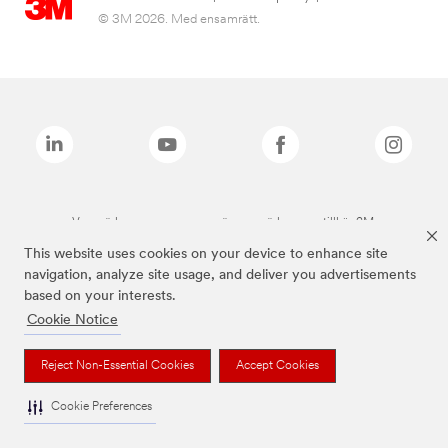
© 3M 2026. Med ensamrätt.
Varumärken som anges ovan är varumärken som tillhör 3M.
This website uses cookies on your device to enhance site
navigation, analyze site usage, and deliver you advertisements
based on your interests.
Cookie Notice
Reject Non-Essential Cookies
Accept Cookies
Cookie Preferences