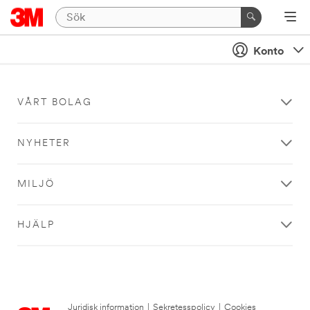
Konto
VÅRT BOLAG
NYHETER
MILJÖ
HJÄLP
Juridisk information
|
Sekretesspolicy
|
Cookies