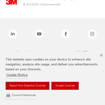
© 3M 2026. Med ensamrätt.
Varumärken som anges ovan är varumärken som tillhör 3M.
This website uses cookies on your device to enhance site
navigation, analyze site usage, and deliver you advertisements
based on your interests.
Cookie Notice
Reject Non-Essential Cookies
Accept Cookies
Cookie Preferences