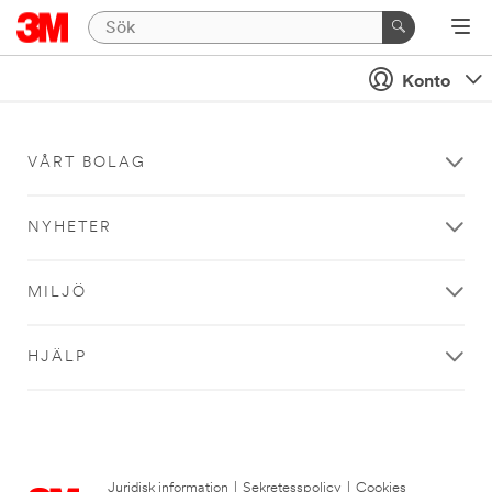
Konto
VÅRT BOLAG
NYHETER
MILJÖ
HJÄLP
Juridisk information
|
Sekretesspolicy
|
Cookies