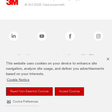
© 3M 2026. Med ensamrätt.
Varumärken som anges ovan är varumärken som tillhör 3M.
This website uses cookies on your device to enhance site
navigation, analyze site usage, and deliver you advertisements
based on your interests.
Cookie Notice
Reject Non-Essential Cookies
Accept Cookies
Cookie Preferences