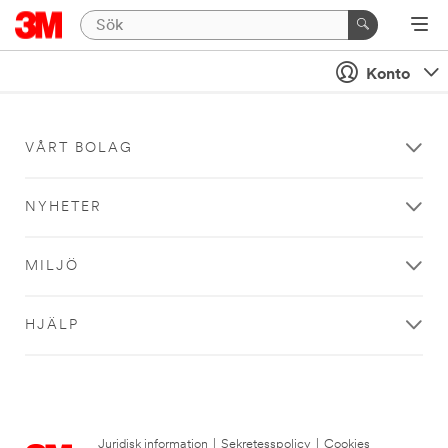
Konto
VÅRT BOLAG
NYHETER
MILJÖ
HJÄLP
Juridisk information
|
Sekretesspolicy
|
Cookies