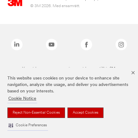
© 3M 2026. Med ensamrätt.
Varumärken som anges ovan är varumärken som tillhör 3M.
This website uses cookies on your device to enhance site
navigation, analyze site usage, and deliver you advertisements
based on your interests.
Cookie Notice
Reject Non-Essential Cookies
Accept Cookies
Cookie Preferences