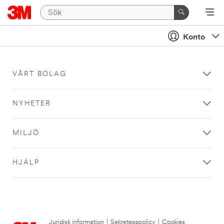
Konto
VÅRT BOLAG
NYHETER
MILJÖ
HJÄLP
Juridisk information
|
Sekretesspolicy
|
Cookies