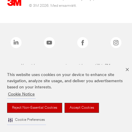
© 3M 2026. Med ensamrätt.
Varumärken som anges ovan är varumärken som tillhör 3M.
This website uses cookies on your device to enhance site
navigation, analyze site usage, and deliver you advertisements
based on your interests.
Cookie Notice
Reject Non-Essential Cookies
Accept Cookies
Cookie Preferences