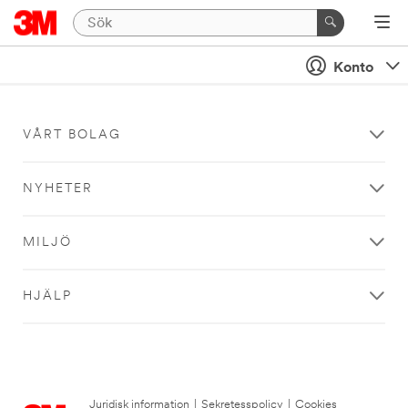
Konto
VÅRT BOLAG
NYHETER
MILJÖ
HJÄLP
Juridisk information
|
Sekretesspolicy
|
Cookies