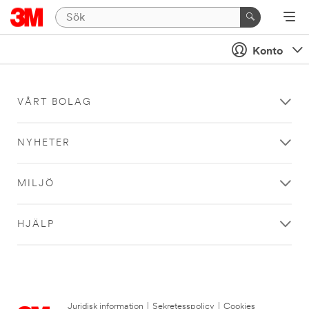
Konto
VÅRT BOLAG
NYHETER
MILJÖ
HJÄLP
Juridisk information
|
Sekretesspolicy
|
Cookies