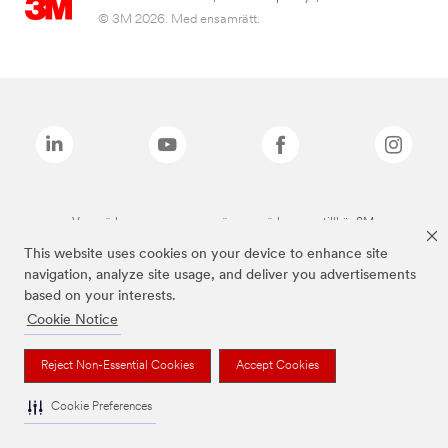
© 3M 2026. Med ensamrätt.
Varumärken som anges ovan är varumärken som tillhör 3M.
This website uses cookies on your device to enhance site
navigation, analyze site usage, and deliver you advertisements
based on your interests.
Cookie Notice
Reject Non-Essential Cookies
Accept Cookies
Cookie Preferences