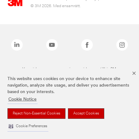
© 3M 2026. Med ensamrätt.
Varumärken som anges ovan är varumärken som tillhör 3M.
This website uses cookies on your device to enhance site
navigation, analyze site usage, and deliver you advertisements
based on your interests.
Cookie Notice
Reject Non-Essential Cookies
Accept Cookies
Cookie Preferences