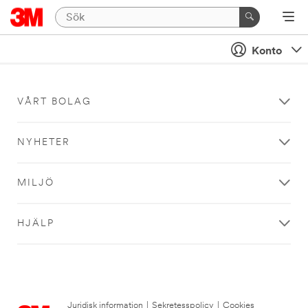
Konto
VÅRT BOLAG
NYHETER
MILJÖ
HJÄLP
Juridisk information
|
Sekretesspolicy
|
Cookies