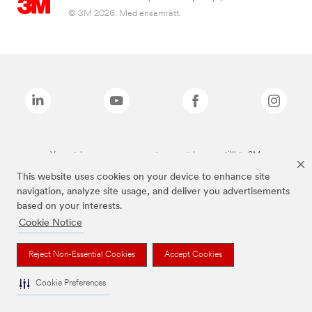
© 3M 2026. Med ensamrätt.
Varumärken som anges ovan är varumärken som tillhör 3M.
This website uses cookies on your device to enhance site
navigation, analyze site usage, and deliver you advertisements
based on your interests.
Cookie Notice
Reject Non-Essential Cookies
Accept Cookies
Cookie Preferences