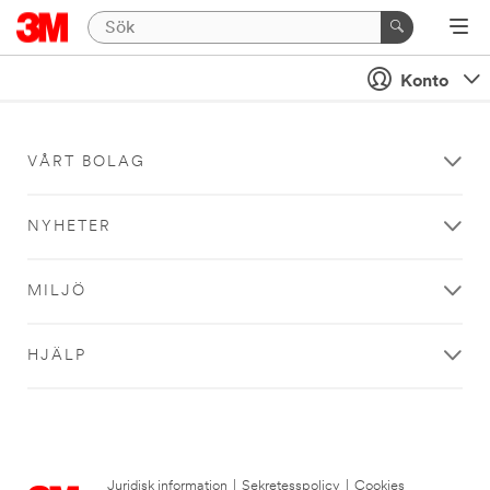
Konto
VÅRT BOLAG
NYHETER
MILJÖ
HJÄLP
Juridisk information
|
Sekretesspolicy
|
Cookies