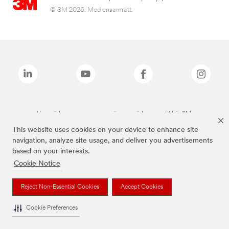
© 3M 2026. Med ensamrätt.
Varumärken som anges ovan är varumärken som tillhör 3M.
This website uses cookies on your device to enhance site
navigation, analyze site usage, and deliver you advertisements
based on your interests.
Cookie Notice
Reject Non-Essential Cookies
Accept Cookies
Cookie Preferences