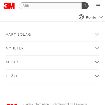
Konto
VÅRT BOLAG
NYHETER
MILJÖ
HJÄLP
Juridisk information
|
Sekretesspolicy
|
Cookies