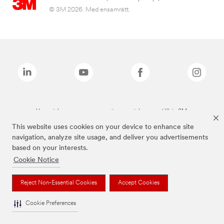
© 3M 2026. Med ensamrätt.
Varumärken som anges ovan är varumärken som tillhör 3M.
This website uses cookies on your device to enhance site
navigation, analyze site usage, and deliver you advertisements
based on your interests.
Cookie Notice
Reject Non-Essential Cookies
Accept Cookies
Cookie Preferences