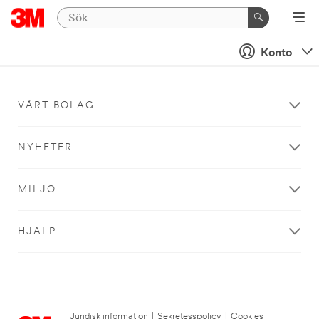
Konto
VÅRT BOLAG
NYHETER
MILJÖ
HJÄLP
Juridisk information
|
Sekretesspolicy
|
Cookies