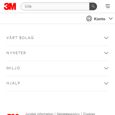
Konto
VÅRT BOLAG
NYHETER
MILJÖ
HJÄLP
Juridisk information
|
Sekretesspolicy
|
Cookies