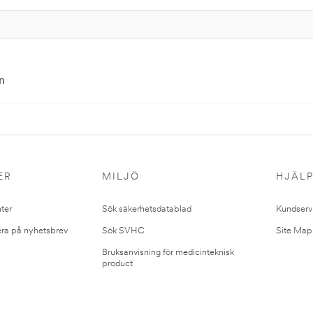
n
ER
MILJÖ
HJÄL
ter
Sök säkerhetsdatablad
Kundserv
ra på nyhetsbrev
Sök SVHC
Site Map
Bruksanvisning för medicinteknisk
product