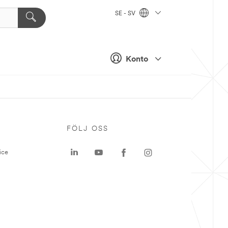
SE - SV
Konto
P
FÖLJ OSS
ice