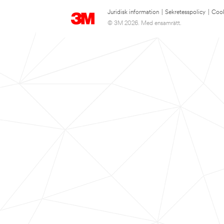
Juridisk information
|
Sekretesspolicy
|
Cook
© 3M 2026. Med ensamrätt.