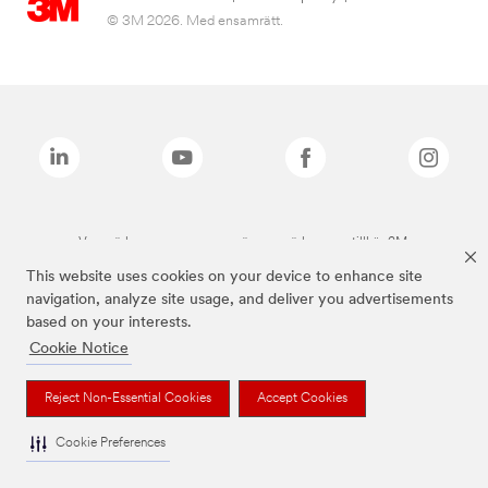
© 3M 2026. Med ensamrätt.
Varumärken som anges ovan är varumärken som tillhör 3M.
This website uses cookies on your device to enhance site
navigation, analyze site usage, and deliver you advertisements
based on your interests.
Cookie Notice
Reject Non-Essential Cookies
Accept Cookies
Cookie Preferences