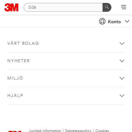
Konto
VÅRT BOLAG
NYHETER
MILJÖ
HJÄLP
Juridisk information
|
Sekretesspolicy
|
Cookies