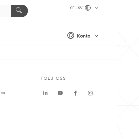
SE - SV
Konto
P
FÖLJ OSS
ice