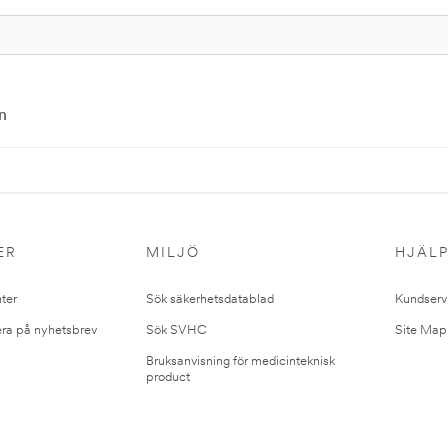
n
ER
MILJÖ
HJÄL
ter
Sök säkerhetsdatablad
Kundserv
ra på nyhetsbrev
Sök SVHC
Site Map
Bruksanvisning för medicinteknisk
product