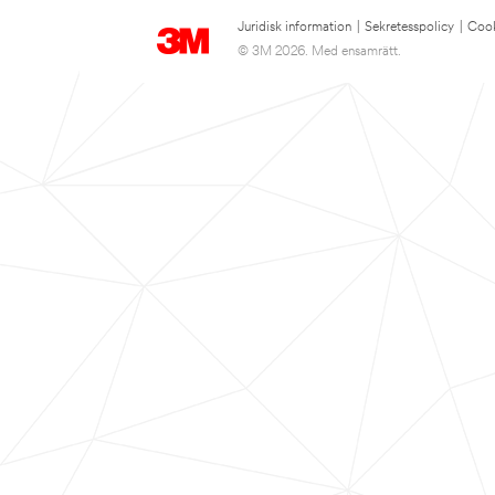
Juridisk information
|
Sekretesspolicy
|
Cook
© 3M 2026. Med ensamrätt.