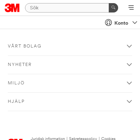
Konto
VÅRT BOLAG
NYHETER
MILJÖ
HJÄLP
Juridisk information
|
Sekretesspolicy
|
Cookies