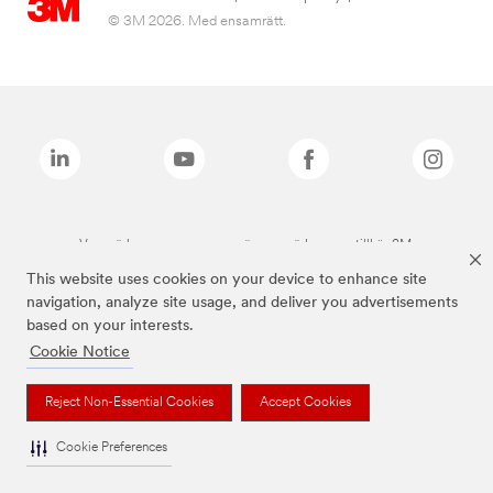
© 3M 2026. Med ensamrätt.
Varumärken som anges ovan är varumärken som tillhör 3M.
This website uses cookies on your device to enhance site
navigation, analyze site usage, and deliver you advertisements
based on your interests.
Cookie Notice
Reject Non-Essential Cookies
Accept Cookies
Cookie Preferences