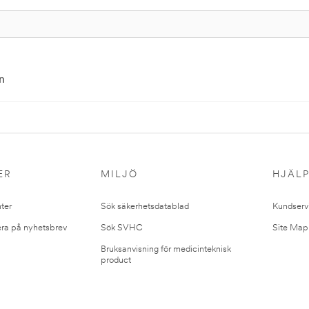
n
ER
MILJÖ
HJÄL
ter
Sök säkerhetsdatablad
Kundserv
ra på nyhetsbrev
Sök SVHC
Site Map
Bruksanvisning för medicinteknisk
product