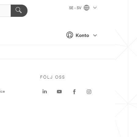
SE - SV
Konto
P
FÖLJ OSS
ice