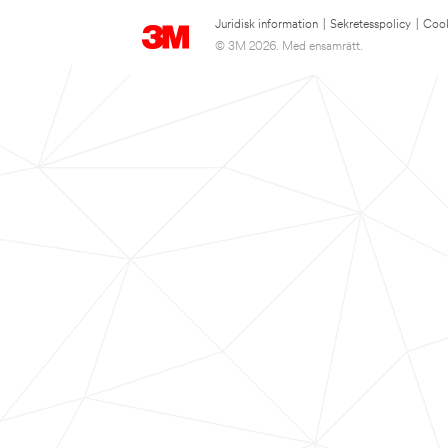
Juridisk information
|
Sekretesspolicy
|
Cook
© 3M 2026. Med ensamrätt.