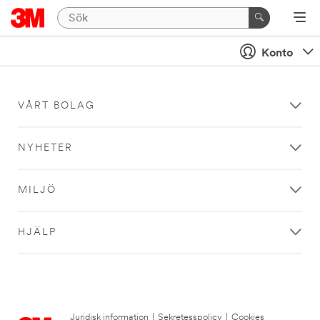
Konto
VÅRT BOLAG
NYHETER
MILJÖ
HJÄLP
Juridisk information
|
Sekretesspolicy
|
Cookies