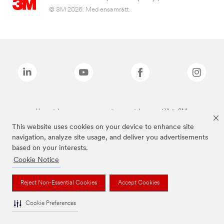
© 3M 2026. Med ensamrätt.
Varumärken som anges ovan är varumärken som tillhör 3M.
This website uses cookies on your device to enhance site
navigation, analyze site usage, and deliver you advertisements
based on your interests.
Cookie Notice
Reject Non-Essential Cookies
Accept Cookies
Cookie Preferences