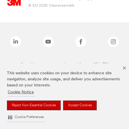
© 3M 2026. Med ensamrätt.
Varumärken som anges ovan är varumärken som tillhör 3M.
This website uses cookies on your device to enhance site
navigation, analyze site usage, and deliver you advertisements
based on your interests.
Cookie Notice
Reject Non-Essential Cookies
Accept Cookies
Cookie Preferences