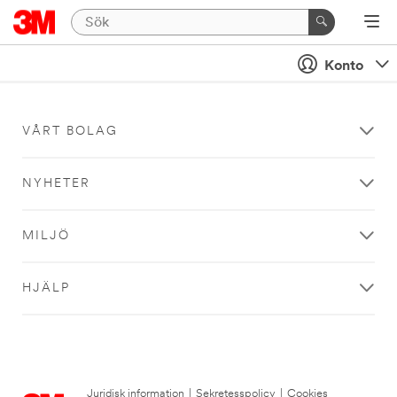
Konto
VÅRT BOLAG
NYHETER
MILJÖ
HJÄLP
Juridisk information
|
Sekretesspolicy
|
Cookies