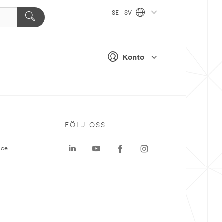
SE - SV
Konto
P
FÖLJ OSS
ice