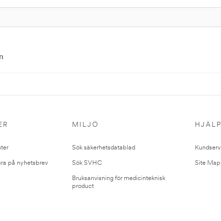
n
ER
MILJÖ
HJÄL
ter
Sök säkerhetsdatablad
Kundserv
ra på nyhetsbrev
Sök SVHC
Site Map
Bruksanvisning för medicinteknisk
product