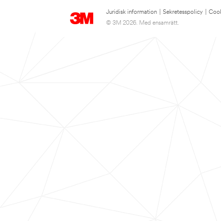
Juridisk information
|
Sekretesspolicy
|
Cook
© 3M 2026. Med ensamrätt.