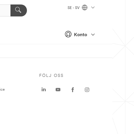
SE - SV
Konto
P
FÖLJ OSS
ice