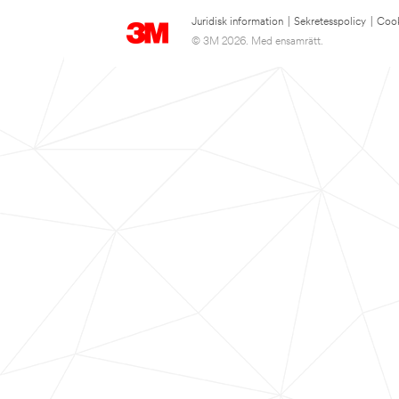
Juridisk information
|
Sekretesspolicy
|
Cook
© 3M 2026. Med ensamrätt.