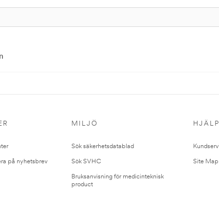
n
ER
MILJÖ
HJÄL
ter
Sök säkerhetsdatablad
Kundserv
ra på nyhetsbrev
Sök SVHC
Site Map
Bruksanvisning för medicinteknisk
product