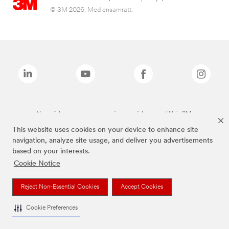
© 3M 2026. Med ensamrätt.
Varumärken som anges ovan är varumärken som tillhör 3M.
This website uses cookies on your device to enhance site
navigation, analyze site usage, and deliver you advertisements
based on your interests.
Cookie Notice
Reject Non-Essential Cookies
Accept Cookies
Cookie Preferences