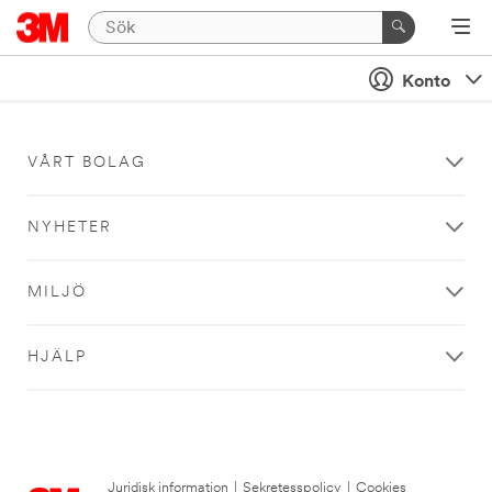
Konto
VÅRT BOLAG
NYHETER
MILJÖ
HJÄLP
Juridisk information
|
Sekretesspolicy
|
Cookies