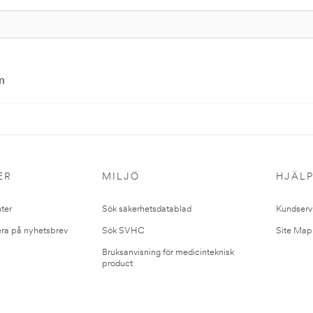
n
ER
MILJÖ
HJÄL
ter
Sök säkerhetsdatablad
Kundserv
ra på nyhetsbrev
Sök SVHC
Site Map
Bruksanvisning för medicinteknisk
product