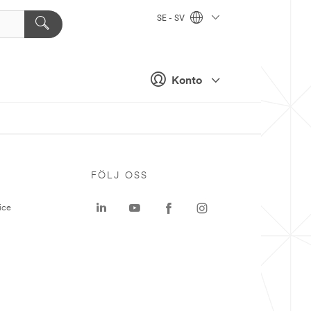
SE - SV
Konto
P
FÖLJ OSS
ice