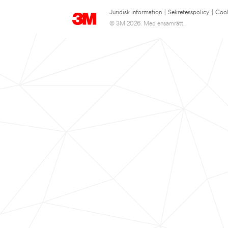
Juridisk information
|
Sekretesspolicy
|
Cook
© 3M 2026. Med ensamrätt.