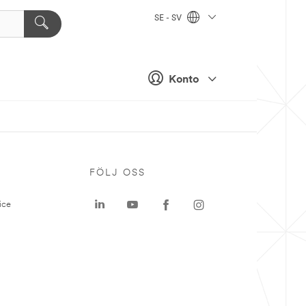
SE - SV
Konto
P
FÖLJ OSS
ice