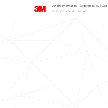
Juridisk information
|
Sekretesspolicy
|
Cook
© 3M 2026. Med ensamrätt.