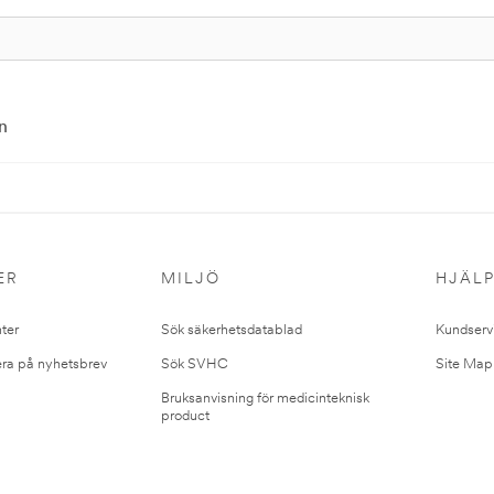
n
ER
MILJÖ
HJÄL
ter
Sök säkerhetsdatablad
Kundserv
ra på nyhetsbrev
Sök SVHC
Site Map
Bruksanvisning för medicinteknisk
product