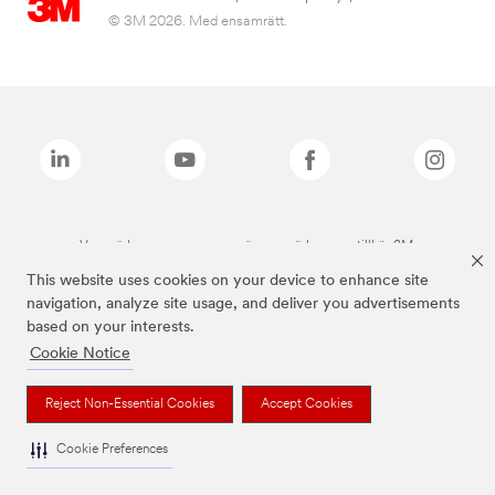
© 3M 2026. Med ensamrätt.
Varumärken som anges ovan är varumärken som tillhör 3M.
This website uses cookies on your device to enhance site
navigation, analyze site usage, and deliver you advertisements
based on your interests.
Cookie Notice
Reject Non-Essential Cookies
Accept Cookies
Cookie Preferences