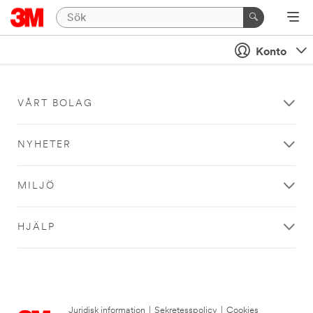
Konto
VÅRT BOLAG
NYHETER
MILJÖ
HJÄLP
Juridisk information
|
Sekretesspolicy
|
Cookies